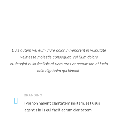
OUR SERVICES
Duis autem vel eum iriure dolor in hendrerit in vulputate
velit esse molestie consequat, vel illum dolore
eu feugiat nulla facilisis at vero eros et accumsan et iusto
odio dignissim qui blandit..
BRANDING
Typi non habent claritatem insitam; est usus
legentis in iis qui facit eorum claritatem.