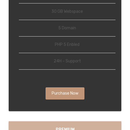
30 GB Webspace
5 Domain
PHP 5 Enbled
24H – Support
Purchase Now
PREMIUM