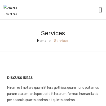
HOME
CATEGORIES
Services
BANGLES
Home
Services
>
EARRINGS
NECKLACES
BRACELETS
DISCUSS IDEAS
PENDANTS
Mirum est notare quam littera gothica, quam nunc putamus
RINGS
parum claram, anteposuerit litterarum formas humanitatis
CHAINS
per seacula quarta decima et quinta decima. .