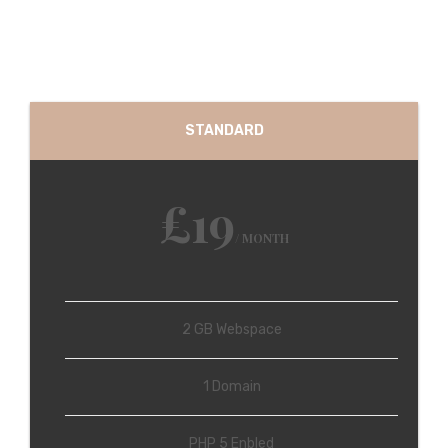
STANDARD
£19
/ MONTH
2 GB Webspace
1 Domain
PHP 5 Enbled