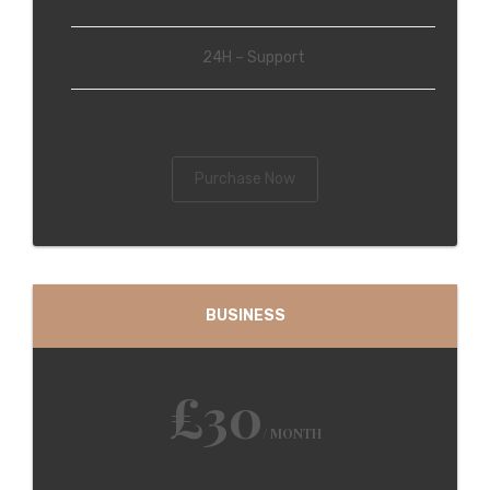
24H – Support
Purchase Now
BUSINESS
£30
/ MONTH