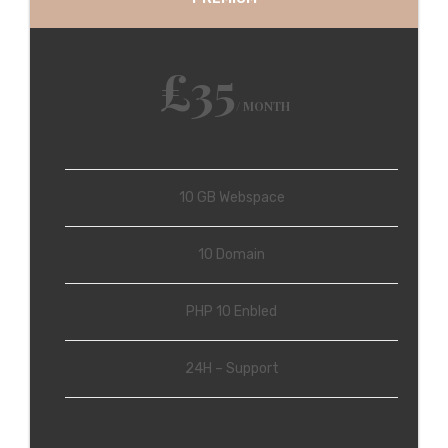
£35
/ MONTH
10 GB Webspace
10 Domain
PHP 10 Enbled
24H – Support