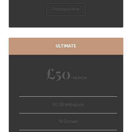
Purchase Now
ULTIMATE
£50
/ MONTH
50 GB Webspace
10 Domain