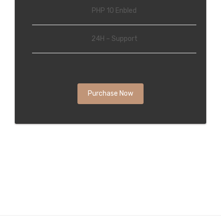
PHP 10 Enbled
24H – Support
Purchase Now